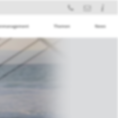
enmanagement
Themen
News