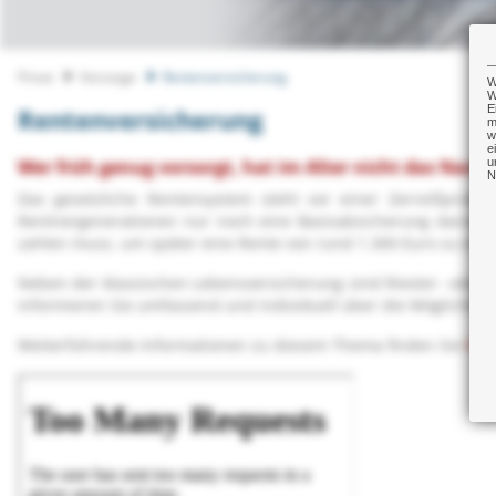
Privat
Vorsorge
Rentenversicherung
W
W
E
Rentenversicherung
m
w
e
u
Wer früh genug vorsorgt, hat im Alter nicht das Nach
N
Das gesetzliche Rentensystem steht vor einer Zerreißprob
Rentnergenerationen nur noch eine Basisabsicherung darstelle
zahlen muss, um später eine Rente von rund 1.300 Euro zu erhal
Neben der klassischen Lebensversicherung sind Riester- oder 
informieren Sie umfassend und individuell über die Möglichkeit
Weiterführende Informationen zu diesem Thema finden Sie
hier