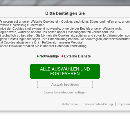
Bitte bestätigen Sie
ir setzen auf unserer Website Cookies ein. Cookies sind nichts Böses und helfen uns, unse
ebsite zuverlässig zu betreiben.
inige der Cookies sind zwingend notwendig, ohne die der Betrieb unserer Website nicht
öglich wäre, während andere uns helfen unser Onlineangebot zu verbessern und
irtschaftlich zu betreiben. Sie können alle Cookies akzeptieren und sofort fortfahren oder au
igene Einstellungen festlegen. Ihre Entscheidung können Sie nachträglich jederzeit widerrufe
nd Cookies abwählen (z.B. im Fußbereich unserer Website).
sehen
ähere Hinweise erhalten Sie in unserer Datenschutzerklärung.
e: Immer weniger Beitragszahler müssen für immer mehr Rent
Notwendige
Externe Dienste
n. Aktuelle Berechnungen zeigen, dass ein heutiger Durchschnit
ten. Eine private Vorsorge ist also unerlässlich, damit man im Al
ALLE AUSWÄHLEN UND
Rürup-Renten je nach individuellen Lebensumständen eine Möglichk
FORTFAHREN
en, Ihre Versorgungslücke zu schließen.
Auswahl bestätigen
Eigene Einstellungen festlegen
Erstinformation
Datenschutzerklärung
Impress