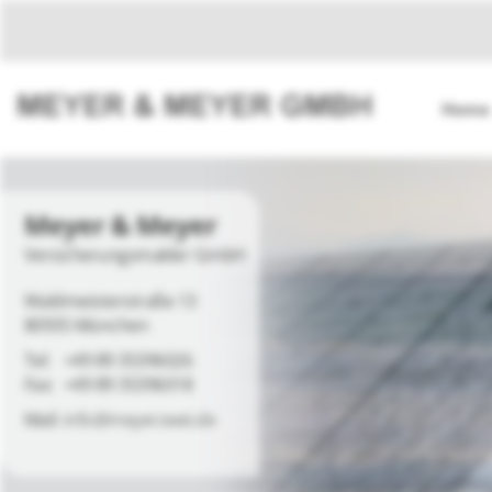
Home
Meyer & Meyer
Versicherungsmakler GmbH
Waldmeisterstraße 13
80935 München
+49 89 35396026
+49 89 35396018
info@meyerzwei.de