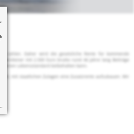
re
ch
n
ner zahlen. Daher wird die gesetzliche Rente für kommende
tsverdiener mit 2.500 Euro brutto rund 46 Jahre lang Beiträge
ter seinen Lebensstandard beibehalten kann.
eit, mit staatlichen Zulagen eine Zusatzrente aufzubauen. Wir
um