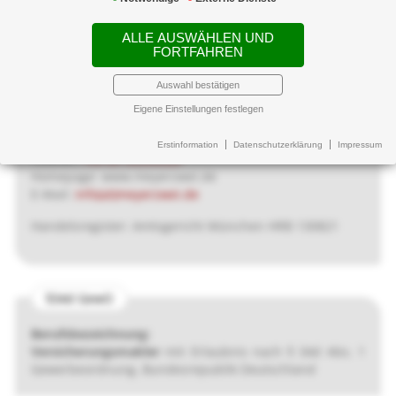
von
ALLE AUSWÄHLEN UND
Meyer & Meyer
FORTFAHREN
Versicherungsmakler GmbH
Waldmeisterstraße 13
Auswahl bestätigen
80935 München
Eigene Einstellungen festlegen
Geschäftsführerin: Frau Michaele Meyer-Kittel
Erstinformation
Datenschutzerklärung
Impressum
Telefon:
+49 89 35396026
Homepage: www.meyerzwei.de
E-Mail:
info(at)meyerzwei.de
Handelsregister: Amtsgericht München HRB 130821
§34d GewO
Berufsbezeichnung:
Versicherungsmakler
mit Erlaubnis nach § 34d Abs. 1
Gewerbeordnung, Bundesrepublik Deutschland