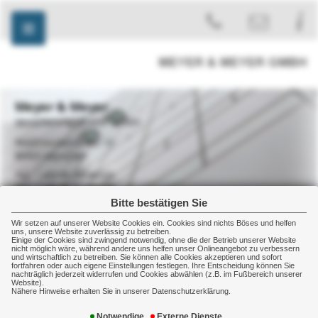
Meyer & Meyer
Versicherungsmakler GmbH
Waldmeisterstraße 13
80935 München
+49 89 35396026
+49 89 35396018
Bitte bestätigen Sie
Wir setzen auf unserer Website Cookies ein. Cookies sind nichts Böses und helfen
Home
Impressum
Erstinformation
uns, unsere Website zuverlässig zu betreiben.
Einige der Cookies sind zwingend notwendig, ohne die der Betrieb unserer Website
nicht möglich wäre, während andere uns helfen unser Onlineangebot zu verbessern
Erst- / Statusinformation gemäß
und wirtschaftlich zu betreiben. Sie können alle Cookies akzeptieren und sofort
fortfahren oder auch eigene Einstellungen festlegen. Ihre Entscheidung können Sie
nachträglich jederzeit widerrufen und Cookies abwählen (z.B. im Fußbereich unserer
§ 15 der Verordnung über die Versicherungsvermittlung
Website).
Nähere Hinweise erhalten Sie in unserer Datenschutzerklärung.
und -beratung
Notwendige
Externe Dienste